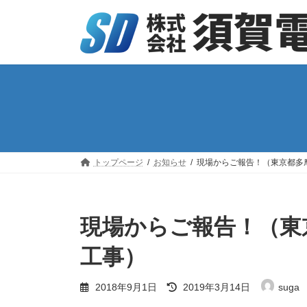
コ
ナ
ン
ビ
テ
ゲ
ン
ー
ツ
シ
へ
ョ
ス
ン
キ
に
ッ
移
プ
動
トップページ
お知らせ
現場からご報告！（東京都多
現場からご報告！（東
工事）
最
2018年9月1日
2019年3月14日
suga
終
更