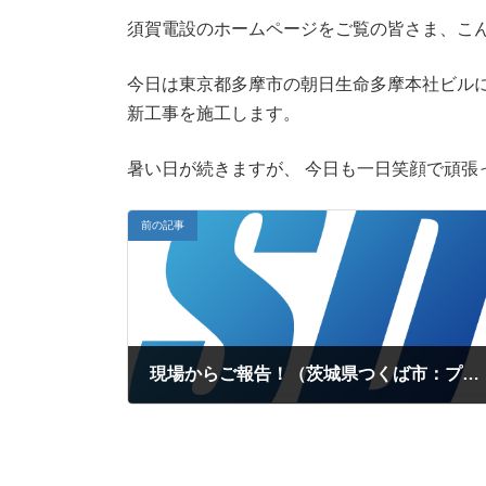
新
須賀電設のホームページをご覧の皆さま、こ
日
時
:
今日は東京都多摩市の朝日生命多摩本社ビル
新工事を施工します。
暑い日が続きますが、
今日も一日笑顔で頑張
前の記事
現場からご報告！（茨城県つくば市：プラント電気工事）
2018年8月10日